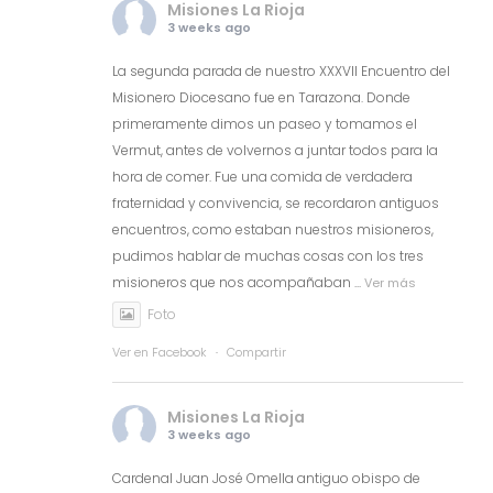
Misiones La Rioja
3 weeks ago
La segunda parada de nuestro XXXVII Encuentro del
Misionero Diocesano fue en Tarazona. Donde
primeramente dimos un paseo y tomamos el
Vermut, antes de volvernos a juntar todos para la
hora de comer. Fue una comida de verdadera
fraternidad y convivencia, se recordaron antiguos
encuentros, como estaban nuestros misioneros,
pudimos hablar de muchas cosas con los tres
misioneros que nos acompañaban
...
Ver más
Foto
Ver en Facebook
·
Compartir
Misiones La Rioja
3 weeks ago
Cardenal Juan José Omella antiguo obispo de