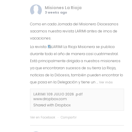
Misiones La Rioja
3 weeks ago
Como en cada Jornada del Misionero Diocesanos
sacamos nuestra revista LARIMI antes de irnos de
vacaciones.
La revista
LARIMI La Rioja Misionera se publica
durante todo el año de manera casi cuatrimestral.
Está principalmente dirigida a nuestros misioneros
ya que encontraran sucesos de su tierra La Rioja,
noticias de la Diócesis, también pueden encontrar lo
que pasa en la Delegación y tiene un
...
Ver más
LARIMI 109 JULIO 2026 .pdf
www.dropbox.com
Shared with Dropbox
Ver en Facebook
·
Compartir