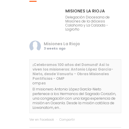
MISIONES LA RIOJA
Delegación Diocesana de
Misiones de la diócesis
Calahorra y La Calzada -
Logroño
Misiones La Rioja
3 weeks ago
¡Celebramos 100 años del Domund! Así lo
viven los misioneros: Antonio López García-
Nieto, desde Vanuatu - Obras Misionales
Pontificias - OMP
omp.es
El misionero Antonio López García-Nieto
pertenece a los Hermanos del Sagrado Corazón,
una congregación con una larga experiencia de
misión en Oceanía. Desde la misión católica de
Lowanatom, en...
Ver en Facebook
·
Compartir