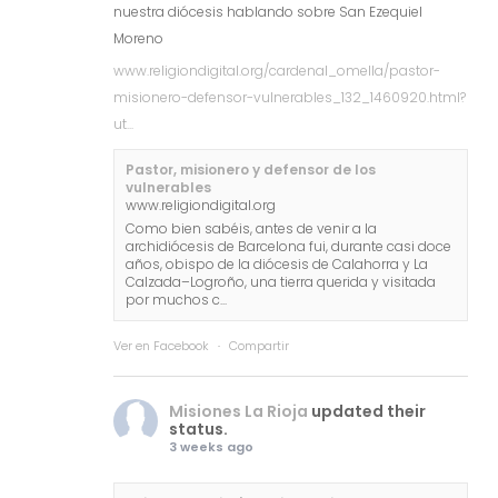
nuestra diócesis hablando sobre San Ezequiel
Moreno
www.religiondigital.org/cardenal_omella/pastor-
misionero-defensor-vulnerables_132_1460920.html?
ut...
Pastor, misionero y defensor de los
vulnerables
www.religiondigital.org
Como bien sabéis, antes de venir a la
archidiócesis de Barcelona fui, durante casi doce
años, obispo de la diócesis de Calahorra y La
Calzada–Logroño, una tierra querida y visitada
por muchos c...
Ver en Facebook
·
Compartir
Misiones La Rioja
updated their
status.
3 weeks ago