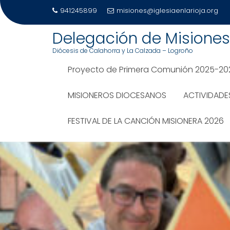
941245899
misiones@iglesiaenlarioja.org
Saltar
Delegación de Misiones 
al
Diócesis de Calahorra y La Calzada – Logroño
contenido
Proyecto de Primera Comunión 2025-20
MISIONEROS DIOCESANOS
ACTIVIDADE
FESTIVAL DE LA CANCIÓN MISIONERA 2026